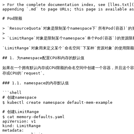
> For the complete documentation index, see [llms.txt](https://k8s.huweihuang.com/project/llms.txt). Markdown versions of documentation pages are available by appending `.md` to page URLs; this page is available as [Markdown](https://k8s.huweihuang.com/project/resource/limit-range.md).

# Pod限额

> `ResourceQuota`对象是限制某个namespace下`所有Pod(容器)`的资源限额
>
> `LimitRange`对象是限制某个namespace`单个Pod(容器`)的资源限额

`LimitRange`对象用来定义某个`命名空间`下某种`资源对象`的使用限额，其中资源对象包括：`Pod`、`Container`、`PersistentVolumeClaim`。

## 1. 为namespace配置CPU和内存的默认值

如果在一个拥有默认内存或CPU限额的命名空间中创建一个容器，并且这个容器未指定它自己的内存或CPU的`limit`， 它会被分配这个默认的内存或CPU的`limit`。既没有设置pod的`limit`和`request`才会分配默认的内存或CPU的`request`。

### 1.1. namespace的内存默认值

```shell
# 创建namespace
$ kubectl create namespace default-mem-example

# 创建LimitRange
$ cat memory-defaults.yaml
apiVersion: v1
kind: LimitRange
metadata:
  name: mem-limit-range
spec:
  limits:
  - default:
      memory: 512Mi
    defaultRequest:
      memory: 256Mi
    type: Container
  
$ kubectl create -f https://k8s.io/docs/tasks/administer-cluster/memory-defaults.yaml --namespace=default-mem-example

# 创建Pod,未指定内存的limit和request
$ cat memory-defaults-pod.yaml
apiVersion: v1
kind: Pod
metadata:
  name: default-mem-demo
spec:
  containers:
  - name: default-mem-demo-ctr
    image: nginx
    
$ kubectl create -f https://k8s.io/docs/tasks/administer-cluster/memory-defaults-pod.yaml --namespace=default-mem-example

# 查看Pod
$ kubectl get pod default-mem-demo --output=yaml --namespace=default-mem-example
containers:
- image: nginx
  imagePullPolicy: Always
  name: default-mem-demo-ctr
  resources:
    limits:
      memory: 512Mi
    requests:
      memory: 256Mi
```

### 1.2. namespace的CPU默认值

```shell
# 创建namespace
$ kubectl create namespace default-cpu-example

# 创建LimitRange
$ cat cpu-defaults.yaml 
apiVersion: v1
kind: LimitRange
metadata:
  name: cpu-limit-range
spec:
  limits:
  - default:
      cpu: 1
    defaultRequest:
      cpu: 0.5
    type: Container
    
$ kubectl create -f https://k8s.io/docs/tasks/administer-cluster/cpu-defaults.yaml --namespace=default-cpu-example    

# 创建Pod，未指定CPU的limit和request
$ cat cpu-defaults-pod.yaml
apiVersion: v1
kind: Pod
metadata:
  name: default-cpu-demo
spec:
  containers:
  - name: default-cpu-demo-ctr
    image: nginx

$ kubectl create -f https://k8s.io/docs/tasks/administer-cluster/cpu-defaults-pod.yaml --namespace=default-cpu-example

# 查看Pod
$ kubectl get pod default-cpu-demo --output=yaml --namespace=default-cpu-example
containers:
- image: nginx
  imagePullPolicy: Always
  name: default-cpu-demo-ctr
  resources:
    limits:
      cpu: "1"
    requests:
      cpu: 500m
```

### 1.3 说明

1. 如果没有指定pod的`request`和`limit`，则创建的pod会使用`LimitRange`对象定义的默认值（request和limit）
2. 如果指定pod的`limit`但未指定`request`，则创建的pod的`request`值会取`limit`的值，而不会取LimitRange对象定义的request默认值。
3. 如果指定pod的`request`但未指定`limit`，则创建的pod的`limit`值会取`LimitRange`对象定义的`limit`默认值。

**默认Limit和request的动机**

如果命名空间具有`资源配额（ResourceQuota）`, 它为内存限额（CPU限额）设置默认值是有意义的。 以下是资源配额对命名空间施加的两个限制：

* 在命名空间运行的每一个容器必须有它自己的内存限额（CPU限额）。
* 在命名空间中所有的容器使用的内存总量（CPU总量）不能超出指定的限额。

如果一个容器没有指定它自己的内存限额（CPU限额），它将被赋予默认的限额值，然后它才可以在被配额限制的命名空间中运行。

## 2. 为namespace配置CPU和内存的最大最小值

### 2.1. 内存的最大最小值

**创建LimitRange**

```shell
# 创建namespace
$ kubectl create namespace constraints-mem-example

# 创建LimitRange
$ cat memory-constraints.yaml
apiVersion: v1
kind: LimitRange
metadata:
  name: mem-min-max-demo-lr
spec:
  limits:
  - max:
      memory: 1Gi
    min:
      memory: 500Mi
    type: