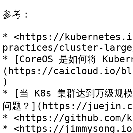
参考：

* <https://kubernetes.i
practices/cluster-large/
* [CoreOS 是如何将 Kube
(https://caicloud.io/bl
)

* [当 K8s 集群达到万级
问题？](https://juejin.cn
* <https://github.com/k
* <https://jimmysong.io