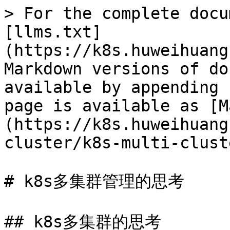
> For the complete docu
[llms.txt]
(https://k8s.huweihuang
Markdown versions of do
available by appending 
page is available as [M
(https://k8s.huweihuang
cluster/k8s-multi-clust
# k8s多集群管理的思考

## k8s多集群的思考
