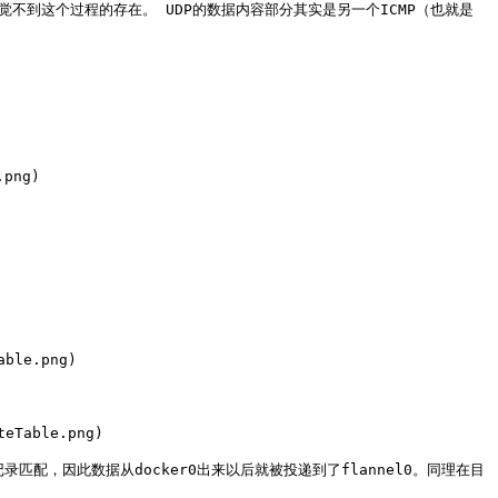
感觉不到这个过程的存在。 UDP的数据内容部分其实是另一个ICMP（也就是
png)

ble.png)

eTable.png)

条记录匹配，因此数据从docker0出来以后就被投递到了flannel0。同理在目