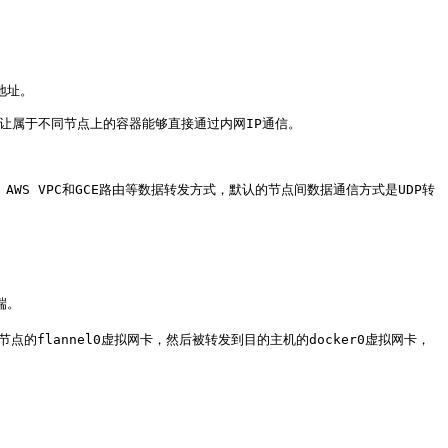
址。

并让属于不同节点上的容器能够直接通过内网IP通信。

N、AWS VPC和GCE路由等数据转发方式，默认的节点间数据通信方式是UDP转
。

点的flannel0虚拟网卡，然后被转发到目的主机的docker0虚拟网卡，