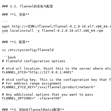
### 3.3. flannel的安装与配置

### **1、安装**

```

wget http://<官网>/flannel/flannel-0.2.0-10.el7.x86_64.r
yum localinstall -y flannel-0.2.0-10.el7.x86_64.rpm

```

### **2、配置**

vi /etc/sysconfig/flanneld

```bash

# Flanneld configuration options

# etcd url location. Point this to the server where etc
FLANNEL_ETCD="http://127.0.0.1:4001"

# etcd config key. This is the configuration key that f
# For address range assignment

FLANNEL_ETCD_KEY="/xxx/flannel/product/network"

# Any additional options that you want to pass

FLANNEL_OPTIONS=" -iface=eth0"

```

### **3、初始化flannel的etcd配置**
