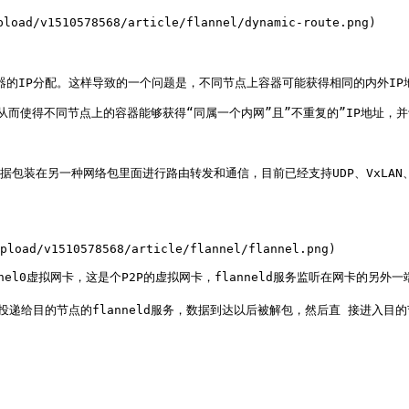
oad/v1510578568/article/flannel/dynamic-route.png)

容器的IP分配。这样导致的一个问题是，不同节点上容器可能获得相同的内外IP地
，从而使得不同节点上的容器能够获得“同属一个内网”且”不重复的”IP地址，
将TCP数据包装在另一种网络包里面进行路由转发和通信，目前已经支持UDP、VxLA
pload/v1510578568/article/flannel/flannel.png)

nel0虚拟网卡，这是个P2P的虚拟网卡，flanneld服务监听在网卡的另外一端
表投递给目的节点的flanneld服务，数据到达以后被解包，然后直 接进入目的节