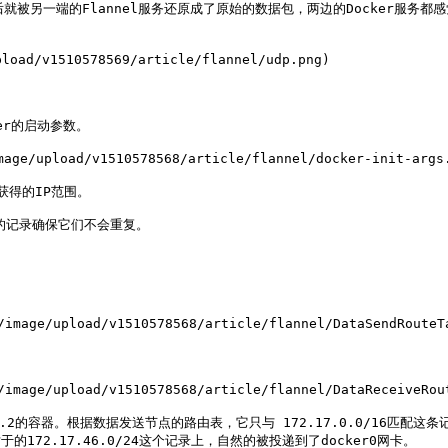
后就被另一端的Flannel服务还原成了原始的数据包，两边的Docker服务都
load/v1510578569/article/flannel/udp.png)

er的启动参数。

ge/upload/v1510578568/article/flannel/docker-init-args.
获得的IP范围。

中的记录确保它们不会重复。

age/upload/v1510578568/article/flannel/DataSendRouteTa
age/upload/v1510578568/article/flannel/DataReceiveRout
.46.2的容器。根据数据发送节点的路由表，它只与 172.17.0.0/16匹配这
72.17.46.0/24这个记录上，自然的被投递到了docker0网卡。
