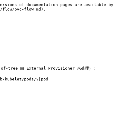
ersions of documentation pages are available by 
/flow/pvc-flow.md).

-tree 由 External Provisioner 来处理）；

ubelet/pods/\[pod 